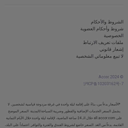
تطبيق iOS
جميع اللغات
تطبيق Android
الشروط والأحكام
شروط وأحكام العضوية
الخصوصية
ملفات تعريف الارتباط
إشعار قانوني
لا تبيع معلوماتي الشخصية
© Accor 2024
沪ICP备10203162号-7
*الأسعار بدءاً من، بناءً على إقامة ليلة واحدة في غرفة مزدوجة قياسية لشخصين. لا
يشمل السعر الخدمات الإضافية والفطور وضريبة السياحة/المدينة. السعر الموضح
على all.accor.com خلال الـ 24 ساعة الماضية، لإقامة ليلة واحدة خلال الأيام الثمانية
القادمة، بدءاً من الغد. السعر خاضع لشروط الفندق والفترة والتوافر. اعتماداً على البلد،