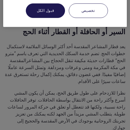
كنت تعلم مسبقاً المتاعب المحتملة وكيفية الانتقال أثناء الحج.
تخصيص
قبول الكل
السير أو الحافلة أو القطار أثناء الحج
يعد قطار المشاعر المقدسة أحد أكثر الوسائل الملائمة لاستكمال
خطوات الحج. تضم خدمة السكك الحديدية التي تعرف باسم “مترو
الحج” قطارات حديثة مكيفة تنقل الحجاج بين المشاعرالمقدسة
في مكة المكرمة ومنى وعرفات ومزدلفة. وتمثل السرعة عاملًا
إضافيًا مفيدًا. ففي غضون دقائق، يمكنك إكمال رحلة تستغرق عدة
ساعات سيرًا على الأقدام.
نظرا للازدحام على طول طريق الحج، يمكن أن يكون المشي
أسرع وأكثر راحة من الانتقال بواسطة الحافلات. توفر الحافلات
راحة نسبية، ولكنها قد تتعطل أو تعلق في حركة المرور لساعات
طويلة. يتطلب المشي مزيداً من الجهد لكنه يمكنك من تعزيز
تجربتك الروحانية بوجودك في الأرض المقدسة والحجيج إلى
جوارك.