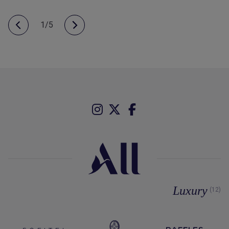
1/5
Luxury
(12)