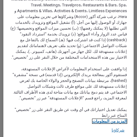
Travel، Meetings، Travelpros، Restaurants & Bars، Spa،
Apartments & Villas، Activities & Events، Limitless Experiences و
Hera، ترغب شركة أكور (Accor) وشركاؤها في تخزين معلومات على
جهازك أو الوصول إليها من أجل: (أ) تشغيل المواقع وتزويدك بالخدمات
التي تطلبها (لا يمكنك رفضها)؛ (ب) تحسين ميزات المواقع وتخصيصها؛ (ج)
قياس عدد الزوار وأداء المواقع؛ (د) تزويدك بخدمة "استرداد النقود"
(cashback) إذا كنت قد اشتركت فيها؛ (هـ) السماح لك بالتفاعل مع
شبكات التواصل الاجتماعي؛ (و) تحديد ملف تعريف لاهتماماتك لتقديم
إعلانات مستهدفة لك. لكل جهاز من أجهزتك (هاتف، كمبيوتر...)، يمكنك
الاختيار بين هذه الاستخدامات المختلفة من خلال النقر على زر "تخصيص".
إذا وافقت على استخدام المعلومات لأغراض الإعلانات المستهدفة،
فستقوم أكور بمعالجة بريدك الإلكتروني (إذا قدمته) في نسخة "مشفرة"
(hashed)، مرتبطة ببيانات التصفح والحجز والولاء الخاصة بك لعرض
إعلانات مستهدفة لك على مواقع طرف ثالث وشبكات التواصل
الاجتماعي. قد يتم دمج بياناتك مع بيانات متاحة لدى هذه الأطراف الثالثة.
لمعرفة المزيد، راجع قسم "الإعلانات المستهدفة" عبر زر "تخصيص".
مقدمة
يمكنك تعديل اختياراتك في أي وقت عن طريق النقر على زر "تخصيص"
المتاح عبر رابط
الصبر هو أحد أفضل النصائح التي يجب أن تتذكرها. ستواجه الزحام
المزيد من المعلومات
بين العديد من الحجاج الآخرين. حاول أن تظل هادئاً وابحث عن
شركاؤنا
المناطق الأقل ازدحاماً. لا شك أنك ستحظى برحلة أكثر هدوءًا إذا