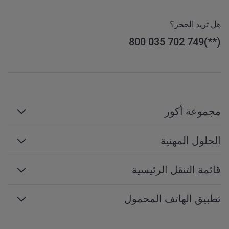
هل تريد الحجز؟
800 035 702 749
مجموعة أكور
مجموعة أكور
الحلول المهنية
الإدارة والامتيازات
السفر بغرض العمل
قائمة التنقل الرئيسية
الوظائف
الاجتماعات والفعاليات
التنمية المستدامة
إمكانية الوصول إلى الويب
تطبيق الهاتف المحمول
محترفي السفر
برنامج الشراكة
خريطة الموقع
خدمات الهاتف المحمول
جميع خدماتنا