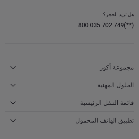
هل تريد الحجز؟
800 035 702 749
مجموعة أكور
مجموعة أكور
الحلول المهنية
الإدارة والامتيازات
السفر بغرض العمل
قائمة التنقل الرئيسية
الوظائف
الاجتماعات والفعاليات
التنمية المستدامة
إمكانية الوصول إلى الويب
تطبيق الهاتف المحمول
محترفي السفر
برنامج الشراكة
خريطة الموقع
خدمات الهاتف المحمول
جميع خدماتنا