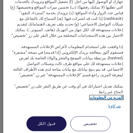
جهازك أو الوصول إليها من أجل: (أ) تشغيل المواقع وتزويدك بالخدمات
التي تطلبها (لا يمكنك رفضها)؛ (ب) تحسين ميزات المواقع وتخصيصها؛ (ج)
قياس عدد الزوار وأداء المواقع؛ (د) تزويدك بخدمة "استرداد النقود"
(cashback) إذا كنت قد اشتركت فيها؛ (هـ) السماح لك بالتفاعل مع
شبكات التواصل الاجتماعي؛ (و) تحديد ملف تعريف لاهتماماتك لتقديم
إعلانات مستهدفة لك. لكل جهاز من أجهزتك (هاتف، كمبيوتر...)، يمكنك
الاختيار بين هذه الاستخدامات المختلفة من خلال النقر على زر "تخصيص".
إذا وافقت على استخدام المعلومات لأغراض الإعلانات المستهدفة،
فستقوم أكور بمعالجة بريدك الإلكتروني (إذا قدمته) في نسخة "مشفرة"
(hashed)، مرتبطة ببيانات التصفح والحجز والولاء الخاصة بك لعرض
إعلانات مستهدفة لك على مواقع طرف ثالث وشبكات التواصل
الاجتماعي. قد يتم دمج بياناتك مع بيانات متاحة لدى هذه الأطراف الثالثة.
لمعرفة المزيد، راجع قسم "الإعلانات المستهدفة" عبر زر "تخصيص".
يمكنك تعديل اختياراتك في أي وقت عن طريق النقر على زر "تخصيص"
المتاح عبر رابط
المزيد من المعلومات
شركاؤنا
“رائع النظام وأنيق ونظيف”
تخصيص
قبول الكل
يتفق الضيوف على أن “كل شيء كان على مستوى عال” في