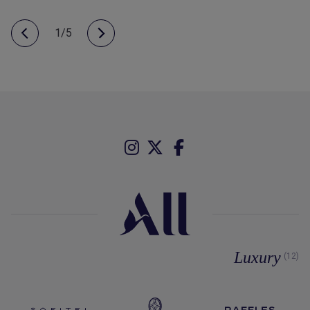
1/5
Luxury
(12)