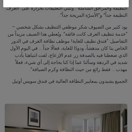
فندق سويس أوتيل مكة، مع العديد من التعليقات حول “الغرف
النظيفة والمرافق الشاملة”. وتثني التعليقات بحرارة على “الغرف
النظيفة جداً” و”الأسرّة المريحة جداً”.
يود كثير من الضيوف شكر موظفي التنظيف بشكل شخصي –
“خدمة تنظيف الغرف كانت فائقة”. ويُعطي هذا الضيف مزيداً من
التفاصيل: “فندق نظيف للغاية! موظف نظافة الغرف في الدور
الخاص بنا كان مدهشاً، ودودًا للغاية، فعالًا جداً … في اليوم الأول
الذي ضغطنا فيه بالصدفة زر عدم الإزعاج، لفت انتباهنا بأدب
شديد في الردهة وسألنا عما إذا كنا بحاجة إلى أي شيء، فعلاً
مهذب … فقط رائع من حيث النظافة وكرم الضيافة”.
الجميع يشيدون بمعايير النظافة العالية في فندق سويس أوتيل