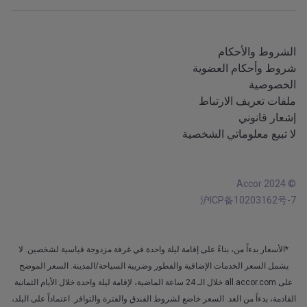
تطبيق iOS
جميع اللغات
تطبيق Android
الشروط والأحكام
شروط وأحكام العضوية
الخصوصية
ملفات تعريف الارتباط
إشعار قانوني
لا تبيع معلوماتي الشخصية
© Accor 2024
沪ICP备10203162号-7
*الأسعار بدءاً من، بناءً على إقامة ليلة واحدة في غرفة مزدوجة قياسية لشخصين. لا
يشمل السعر الخدمات الإضافية والفطور وضريبة السياحة/المدينة. السعر الموضح
على all.accor.com خلال الـ 24 ساعة الماضية، لإقامة ليلة واحدة خلال الأيام الثمانية
القادمة، بدءاً من الغد. السعر خاضع لشروط الفندق والفترة والتوافر. اعتماداً على البلد،