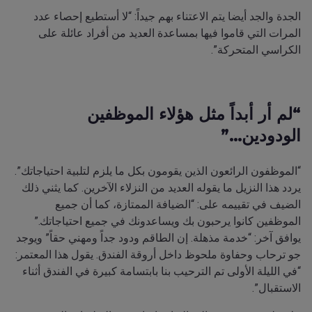
الجدة والجد أيضا يتم الاعتناء بهم جيداً: “لا أستطيع إحصاء عدد
المرات التي قاموا فيها بمساعدة العديد من أفراد عائلة على
الكراسي المتحركة”.
“لم أر أبداً مثل هؤلاء الموظفين
الودودين…”
“الموظفون الرائعون الذين يقومون بكل ما يلزم لتلبية احتياجاتك”.
يردد هذا النزيل ما يقوله العديد من النزلاء الآخرين. كما يثني ذلك
الضيف في تقييمه على: “الضيافة الممتازة، كما أن جميع
الموظفين كانوا يرحبون بك ويساعدونك في جميع احتياجاتك.”
يوافق آخر: “خدمة مذهلة. إن الطاقم ودود جداً ومهني حقاً” ويوجد
جو ترحاب وحفاوة ملحوظ داخل أروقة الفندق. يقول هذا المعتمر:
“في الليلة الأولى تم الترحيب بنا بابتسامة كبيرة في الفندق أثناء
الاستقبال”.