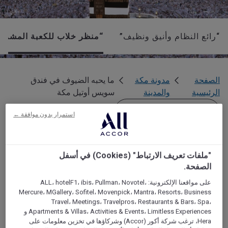
“رائع النظام وأنيق ونظيف”
“منظر خلاب للكعبة المشرف
الصفحة
مدونة مكة
ما يحبه الضيوف في فندق
الرئيسية
والمدينة
سويس أوتيل مكة
انسخ رابط الصفحة
استمرار بدون موافقة ←
ما يحبه الضيوف في فندق
"ملفات تعريف الارتباط" (Cookies) في أسفل
الصفحة.
سويس أوتيل مكة
على مواقعنا الإلكترونية: ALL، hotelF1، ibis، Pullman، Novotel،
Mercure، MGallery، Sofitel، Movenpick، Mantra، Resorts، Business
لا يزال أول سويس أوتيل في الشرق الأوسط يحافظ على معايير
Travel، Meetings، Travelpros، Restaurants & Bars، Spa،
الخدمة والنظافة ، كواحد من أكثر الفنادق شعبية في مكة
Apartments & Villas، Activities & Events، Limitless Experiences و
Hera، ترغب شركة أكور (Accor) وشركاؤها في تخزين معلومات على
المكرمة،. الدليل: هذه التعليقات التالية للضيوف!