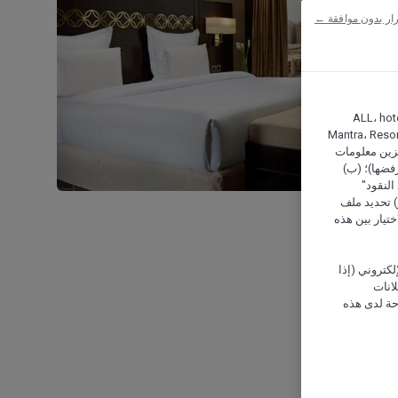
ار بدون موافقة ←
ALL، hotel،
Mantra، Resor
ركة أكور (Accor) وشركاؤها في تخزين معلومات
رفضها)؛ (ب)
النقود"
و) تحديد ملف
تيار بين هذه
كتروني (إذا
إعلانات
حة لدى هذه