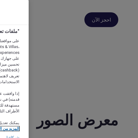
احجز الآن
"ملفات تعريف الارتب
s & Villas،
على جهازك أو
تحسين ميزات 
(
تعريف لاهتما
الاستخدامات
إذا وافقت عل
مستهدفة لك 
الأطراف الثا
معرض الصور
يمكنك تعديل
المزيد من ا
شركاؤنا