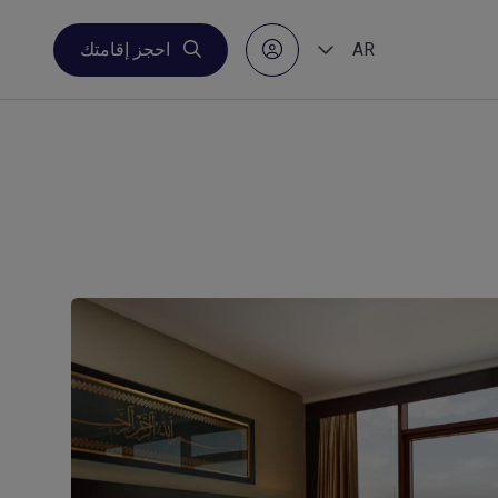
AR
احجز إقامتك