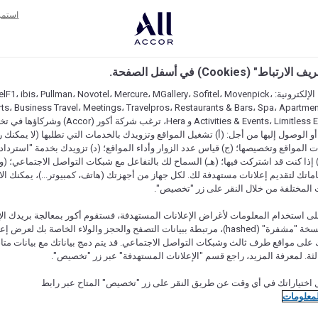
استمر
اط" (Cookies) في أسفل الصفحة.
على مواقعنا الإلكترونية: F1، ibis، Pullman، Novotel، Mercure، MGallery، Sofitel، Movenpick
ts، Business Travel، Meetings، Travelpros، Restaurants & Bars، Spa، Apartment
Activities & Events، Limitless Experiences و Hera، ترغب ش
 الوصول إليها من أجل: (أ) تشغيل المواقع وتزويدك بالخدمات التي تطلبها (لا يمكنك 
المواقع وتخصيصها؛ (ج) قياس عدد الزوار وأداء المواقع؛ (د) تزويدك بخدمة "استرداد 
cashback) إذا كنت قد اشتركت فيها؛ (هـ) السماح لك بالتفاعل مع شبكات التواصل الاجتماعي؛ (
ماتك لتقديم إعلانات مستهدفة لك. لكل جهاز من أجهزتك (هاتف، كمبيوتر...)، يمكنك الاخ
 المختلفة من خلال النقر على زر "تخصيص".
ى استخدام المعلومات لأغراض الإعلانات المستهدفة، فستقوم أكور بمعالجة بريدك الإل
قدمته) في نسخة "مشفرة" (hashed)، مرتبطة ببيانات التصفح والحجز والولاء الخاصة بك لعرض 
على مواقع طرف ثالث وشبكات التواصل الاجتماعي. قد يتم دمج بياناتك مع بيانات متا
لثة. لمعرفة المزيد، راجع قسم "الإعلانات المستهدفة" عبر زر "تخصيص".
 اختياراتك في أي وقت عن طريق النقر على زر "تخصيص" المتاح عبر رابط
لمعلومات