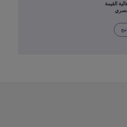
لية القيمة
امج