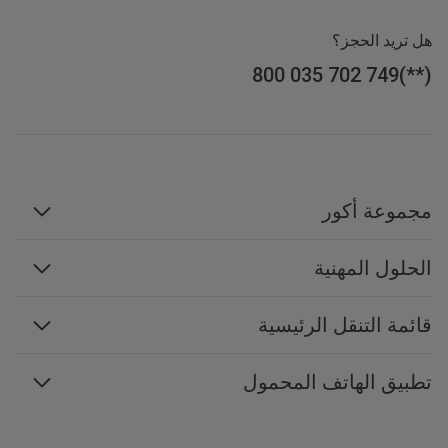
هل تريد الحجز؟
800 035 702 749
مجموعة أكور
مجموعة أكور
الحلول المهنية
الإدارة والامتيازات
السفر بغرض العمل
قائمة التنقل الرئيسية
الوظائف
الاجتماعات والفعاليات
التنمية المستدامة
إمكانية الوصول إلى الويب
تطبيق الهاتف المحمول
محترفي السفر
برنامج الشراكة
خريطة الموقع
خدمات الهاتف المحمول
جميع خدماتنا