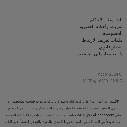
تطبيق iOS
جميع اللغات
تطبيق Android
الشروط والأحكام
شروط وأحكام العضوية
الخصوصية
ملفات تعريف الارتباط
إشعار قانوني
لا تبيع معلوماتي الشخصية
© Accor 2024
沪ICP备10203162号-7
*الأسعار بدءاً من، بناءً على إقامة ليلة واحدة في غرفة مزدوجة قياسية لشخصين. لا
يشمل السعر الخدمات الإضافية والفطور وضريبة السياحة/المدينة. السعر الموضح
على all.accor.com خلال الـ 24 ساعة الماضية، لإقامة ليلة واحدة خلال الأيام الثمانية
القادمة، بدءاً من الغد. السعر خاضع لشروط الفندق والفترة والتوافر. اعتماداً على البلد،