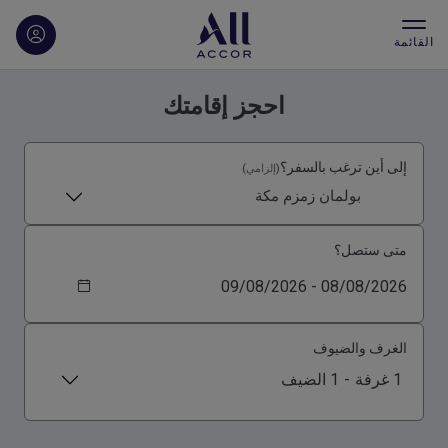
القائمة
احجز إقامتك
إلى أين ترغب بالسفر؟
(إلزامي)
بولمان زمزم مكة
متى ستصل؟
الغرف والضيوف
1 غرفة
-
1 الضيف