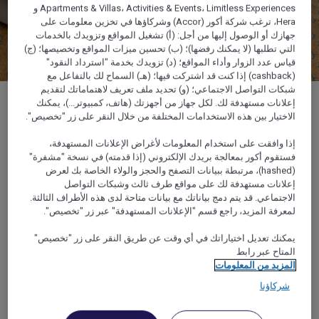
Apartments & Villas، Activities & Events، Limitless Experiences و
Hera، ترغب شركة أكور (Accor) وشركاؤها في تخزين معلومات على
جهازك أو الوصول إليها من أجل: (أ) تشغيل المواقع وتزويدك بالخدمات
التي تطلبها (لا يمكنك رفضها)؛ (ب) تحسين ميزات المواقع وتخصيصها؛ (ج)
قياس عدد الزوار وأداء المواقع؛ (د) تزويدك بخدمة "استرداد النقود"
(cashback) إذا كنت قد اشتركت فيها؛ (هـ) السماح لك بالتفاعل مع
الغرف والأجنحة
شبكات التواصل الاجتماعي؛ (و) تحديد ملف تعريف لاهتماماتك لتقديم
إعلانات مستهدفة لك. لكل جهاز من أجهزتك (هاتف، كمبيوتر...)، يمكنك
الاختيار بين هذه الاستخدامات المختلفة من خلال النقر على زر "تخصيص".
بفضل أحدث التقنيات ووسائل الراحة الفاخرة، تعد غرفنا
ملاذاً للراحة والهدوء. مرحباً بكم في الإقامة الأكثر أناقة في
إذا وافقت على استخدام المعلومات لأغراض الإعلانات المستهدفة،
فستقوم أكور بمعالجة بريدك الإلكتروني (إذا قدمته) في نسخة "مشفرة"
مكة المكرمة.
(hashed)، مرتبطة ببيانات التصفح والحجز والولاء الخاصة بك لعرض
إعلانات مستهدفة لك على مواقع طرف ثالث وشبكات التواصل
الاجتماعي. قد يتم دمج بياناتك مع بيانات متاحة لدى هذه الأطراف الثالثة.
يضم هذا الفندق 1,315 غرفة وجناحاً أنيقاً وواسعاً، وهو الفندق
لمعرفة المزيد، راجع قسم "الإعلانات المستهدفة" عبر زر "تخصيص".
المتميز من فئة الخمس نجوم في مكة المكرمة. تتمتع كل غرفة
بإطلالة إما على المدينة أو المسجد الكبير – ويطل العديد منها
يمكنك تعديل اختياراتك في أي وقت عن طريق النقر على زر "تخصيص"
على الكعبة، المكان الأكثر قدسية وروحانية في الإسلام.
المتاح عبر رابط
المزيد من المعلومات
شركاؤنا