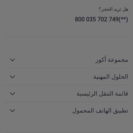
هل تريد الحجز؟
800 035 702 749
مجموعة أكور
مجموعة أكور
الحلول المهنية
الإدارة والامتيازات
السفر بغرض العمل
قائمة التنقل الرئيسية
الوظائف
الاجتماعات والفعاليات
التنمية المستدامة
إمكانية الوصول إلى الويب
تطبيق الهاتف المحمول
محترفي السفر
برنامج الشراكة
خريطة الموقع
خدمات الهاتف المحمول
جميع خدماتنا
تطبيق iOS