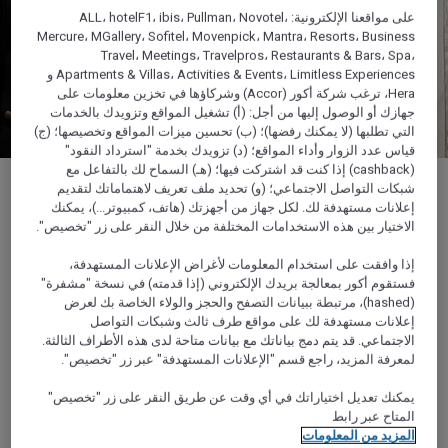
على مواقعنا الإلكترونية: ALL، hotelF1، ibis، Pullman، Novotel،
Mercure، MGallery، Sofitel، Movenpick، Mantra، Resorts، Business
Travel، Meetings، Travelpros، Restaurants & Bars، Spa،
Apartments & Villas، Activities & Events، Limitless Experiences و
Hera، ترغب شركة أكور (Accor) وشركاؤها في تخزين معلومات على
جهازك أو الوصول إليها من أجل: (أ) تشغيل المواقع وتزويدك بالخدمات
التي تطلبها (لا يمكنك رفضها)؛ (ب) تحسين ميزات المواقع وتخصيصها؛ (ج)
قياس عدد الزوار وأداء المواقع؛ (د) تزويدك بخدمة "استرداد النقود"
(cashback) إذا كنت قد اشتركت فيها؛ (هـ) السماح لك بالتفاعل مع
شبكات التواصل الاجتماعي؛ (و) تحديد ملف تعريف لاهتماماتك لتقديم
إعلانات مستهدفة لك. لكل جهاز من أجهزتك (هاتف، كمبيوتر...)، يمكنك
الاختيار بين هذه الاستخدامات المختلفة من خلال النقر على زر "تخصيص".
1/3
إذا وافقت على استخدام المعلومات لأغراض الإعلانات المستهدفة،
فستقوم أكور بمعالجة بريدك الإلكتروني (إذا قدمته) في نسخة "مشفرة"
(hashed)، مرتبطة ببيانات التصفح والحجز والولاء الخاصة بك لعرض
إعلانات مستهدفة لك على مواقع طرف ثالث وشبكات التواصل
الاجتماعي. قد يتم دمج بياناتك مع بيانات متاحة لدى هذه الأطراف الثالثة.
اكتشف أيضاً
لمعرفة المزيد، راجع قسم "الإعلانات المستهدفة" عبر زر "تخصيص".
يمكنك تعديل اختياراتك في أي وقت عن طريق النقر على زر "تخصيص"
المتاح عبر رابط
المزيد من المعلومات