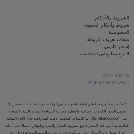
جميع اللغات
تطبيق Android
الشروط والأحكام
شروط وأحكام العضوية
الخصوصية
ملفات تعريف الارتباط
إشعار قانوني
لا تبيع معلوماتي الشخصية
© Accor 2024
沪ICP备10203162号-7
*الأسعار بدءاً من، بناءً على إقامة ليلة واحدة في غرفة مزدوجة قياسية لشخصين. لا
يشمل السعر الخدمات الإضافية والفطور وضريبة السياحة/المدينة. السعر الموضح
على all.accor.com خلال الـ 24 ساعة الماضية، لإقامة ليلة واحدة خلال الأيام الثمانية
القادمة، بدءاً من الغد. السعر خاضع لشروط الفندق والفترة والتوافر. اعتماداً على البلد،
قد لا تشمل هذه الأسعار الضرائب، أو قد تشمل ضريبة القيمة المضافة فقط أو قد