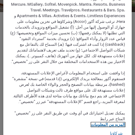
Mercure، MGallery، Sofitel، Movenpick، Mantra، Resorts، Business
Travel، Meetings، Travelpros، Restaurants & Bars، Spa،
Apartments & Villas، Activities & Events، Limitless Experiences و
Hera، ترغب شركة أكور (Accor) وشركاؤها في تخزين معلومات على
جهازك أو الوصول إليها من أجل: (أ) تشغيل المواقع وتزويدك بالخدمات
التي تطلبها (لا يمكنك رفضها)؛ (ب) تحسين ميزات المواقع وتخصيصها؛ (ج)
قياس عدد الزوار وأداء المواقع؛ (د) تزويدك بخدمة "استرداد النقود"
1/4
(cashback) إذا كنت قد اشتركت فيها؛ (هـ) السماح لك بالتفاعل مع
شبكات التواصل الاجتماعي؛ (و) تحديد ملف تعريف لاهتماماتك لتقديم
إعلانات مستهدفة لك. لكل جهاز من أجهزتك (هاتف، كمبيوتر...)، يمكنك
الاختيار بين هذه الاستخدامات المختلفة من خلال النقر على زر "تخصيص".
اكتشف أيضًا
إذا وافقت على استخدام المعلومات لأغراض الإعلانات المستهدفة،
فستقوم أكور بمعالجة بريدك الإلكتروني (إذا قدمته) في نسخة "مشفرة"
(hashed)، مرتبطة ببيانات التصفح والحجز والولاء الخاصة بك لعرض
إعلانات مستهدفة لك على مواقع طرف ثالث وشبكات التواصل
الاجتماعي. قد يتم دمج بياناتك مع بيانات متاحة لدى هذه الأطراف الثالثة.
لمعرفة المزيد، راجع قسم "الإعلانات المستهدفة" عبر زر "تخصيص".
يمكنك تعديل اختياراتك في أي وقت عن طريق النقر على زر "تخصيص"
المتاح عبر رابط
المزيد من المعلومات
شركاؤنا