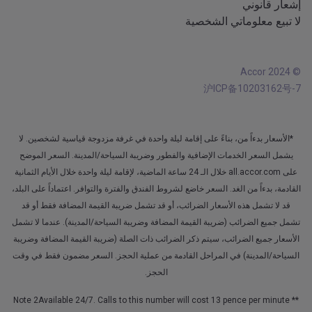
إشعار قانوني
لا تبيع معلوماتي الشخصية
© Accor 2024
沪ICP备10203162号-7
*الأسعار بدءاً من، بناءً على إقامة ليلة واحدة في غرفة مزدوجة قياسية لشخصين. لا
يشمل السعر الخدمات الإضافية والفطور وضريبة السياحة/المدينة. السعر الموضح
على all.accor.com خلال الـ 24 ساعة الماضية، لإقامة ليلة واحدة خلال الأيام الثمانية
القادمة، بدءاً من الغد. السعر خاضع لشروط الفندق والفترة والتوافر. اعتماداً على البلد،
قد لا تشمل هذه الأسعار الضرائب، أو قد تشمل ضريبة القيمة المضافة فقط أو قد
تشمل جميع الضرائب (ضريبة القيمة المضافة وضريبة السياحة/المدينة). عندما لا تشمل
الأسعار جميع الضرائب، سيتم ذكر الضرائب ذات الصلة (ضريبة القيمة المضافة وضريبة
السياحة/المدينة) في المراحل القادمة من عملية الحجز. السعر مضمون فقط في وقت
الحجز.
** Note 2Available 24/7. Calls to this number will cost 13 pence per minute