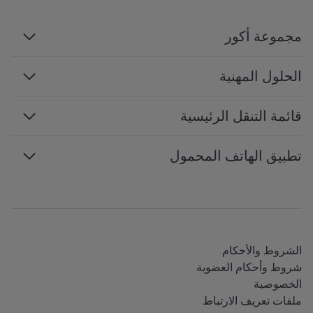
مجموعة أكور
مجموعة أكور
الحلول المهنية
الإدارة والامتيازات
السفر بغرض العمل
قائمة التنقل الرئيسية
الوظائف
الاجتماعات والفعاليات
التنمية المستدامة
إمكانية الوصول إلى الويب
تطبيق الهاتف المحمول
محترفي السفر
برنامج الشراكة
خريطة الموقع
خدمات الهاتف المحمول
جميع خدماتنا
تطبيق iOS
جميع اللغات
تطبيق Android
الشروط والأحكام
شروط وأحكام العضوية
الخصوصية
ملفات تعريف الارتباط