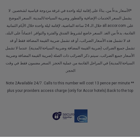
*الأسعار بدءاً من، بناءً على إقامة ليلة واحدة في غرفة مزدوجة قياسية لشخصين. لا
يشمل السعر الخدمات الإضافية والفطور وضريبة السياحة/المدينة. السعر الموضح
على all.accor.com خلال الـ 24 ساعة الماضية، لإقامة ليلة واحدة خلال الأيام الثمانية
القادمة، بدءاً من الغد. السعر خاضع لشروط الفندق والفترة والتوافر. اعتماداً على البلد،
قد لا تشمل هذه الأسعار الضرائب، أو قد تشمل ضريبة القيمة المضافة فقط أو قد
تشمل جميع الضرائب (ضريبة القيمة المضافة وضريبة السياحة/المدينة). عندما لا تشمل
الأسعار جميع الضرائب، سيتم ذكر الضرائب ذات الصلة (ضريبة القيمة المضافة وضريبة
السياحة/المدينة) في المراحل القادمة من عملية الحجز. السعر مضمون فقط في وقت
الحجز.
** Note 2Available 24/7. Calls to this number will cost 13 pence per minute
plus your providers access charge (only for Accor hotels).
Back to the top