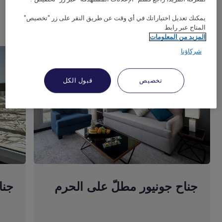
1/7
يمكنك تعديل اختياراتك في أي وقت عن طريق النقر على زر "تخصيص"
المتاح عبر رابط
المزيد من المعلومات
شركاؤنا
تخصيص
قبول الكل
جناح جونيور مطلّ على الحرم
جنا