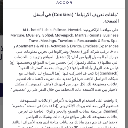
"ملفات تعريف الارتباط" (Cookies) في أسفل
الصفحة.
على مواقعنا الإلكترونية: ALL، hotelF1، ibis، Pullman، Novotel،
Mercure، MGallery، Sofitel، Movenpick، Mantra، Resorts، Business
Travel، Meetings، Travelpros، Restaurants & Bars، Spa،
Apartments & Villas، Activities & Events، Limitless Experiences و
سوبريور مطلّة على المدينة
كلا
Hera، ترغب شركة أكور (Accor) وشركاؤها في تخزين معلومات على
والفناء
وال
جهازك أو الوصول إليها من أجل: (أ) تشغيل المواقع وتزويدك بالخدمات
التي تطلبها (لا يمكنك رفضها)؛ (ب) تحسين ميزات المواقع وتخصيصها؛ (ج)
قياس عدد الزوار وأداء المواقع؛ (د) تزويدك بخدمة "استرداد النقود"
(cashback) إذا كنت قد اشتركت فيها؛ (هـ) السماح لك بالتفاعل مع
شبكات التواصل الاجتماعي؛ (و) تحديد ملف تعريف لاهتماماتك لتقديم
إعلانات مستهدفة لك. لكل جهاز من أجهزتك (هاتف، كمبيوتر...)، يمكنك
اكتشف هذه
احجز الآن
الاختيار بين هذه الاستخدامات المختلفة من خلال النقر على زر "تخصيص".
الغرفة
إذا وافقت على استخدام المعلومات لأغراض الإعلانات المستهدفة،
فستقوم أكور بمعالجة بريدك الإلكتروني (إذا قدمته) في نسخة "مشفرة"
(hashed)، مرتبطة ببيانات التصفح والحجز والولاء الخاصة بك لعرض
إعلانات مستهدفة لك على مواقع طرف ثالث وشبكات التواصل
الاجتماعي. قد يتم دمج بياناتك مع بيانات متاحة لدى هذه الأطراف الثالثة.
لمعرفة المزيد، راجع قسم "الإعلانات المستهدفة" عبر زر "تخصيص".