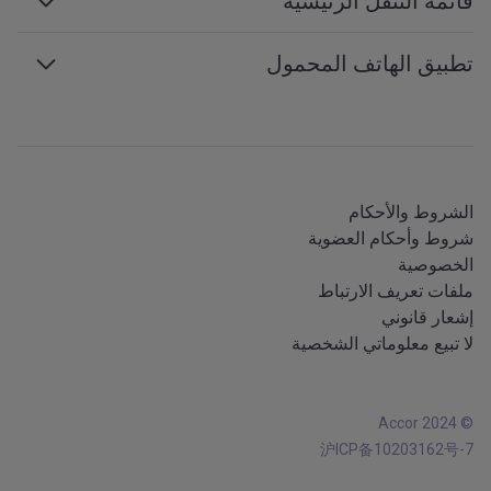
قائمة التنقل الرئيسية
الاجتماعات والفعاليات
التنمية المستدامة
إمكانية الوصول إلى الويب
تطبيق الهاتف المحمول
محترفي السفر
برنامج الشراكة
خريطة الموقع
خدمات الهاتف المحمول
جميع خدماتنا
تطبيق iOS
جميع اللغات
تطبيق Android
الشروط والأحكام
شروط وأحكام العضوية
الخصوصية
ملفات تعريف الارتباط
إشعار قانوني
لا تبيع معلوماتي الشخصية
© Accor 2024
沪ICP备10203162号-7