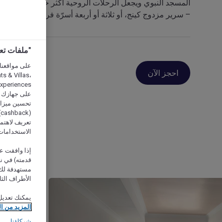
المسجد النبوي ويجعل الرحلات الروحية أكثر خصوصية. وسائل
– سرير مزدوج كينج، أو ثلاثة أو أربعة أسرّة فردية – تجعل من
"ملفات تعريف الارتب
احجز الآن
s & Villas،
على جهازك أو
تحسين ميزات 
(
تعريف لاهتما
الاستخدامات
إذا وافقت عل
مستهدفة لك 
الأطراف الثا
يمكنك تعديل
المزيد من ا
شركاؤنا