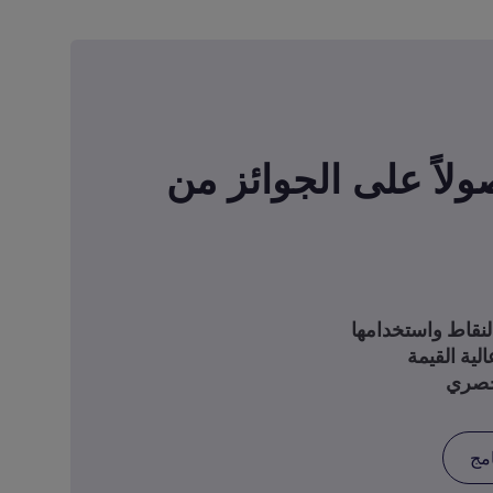
صولاً على الجوائز من
لية القيمة
امج