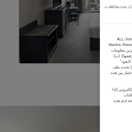
ار بدون موافقة ←
ALL، hotel،
Mantra، Resor
ركة أكور (Accor) وشركاؤها في تخزين معلومات
رفضها)؛ (ب)
النقود"
و) تحديد ملف
تيار بين هذه
كتروني (إذا
إعلانات
حة لدى هذه