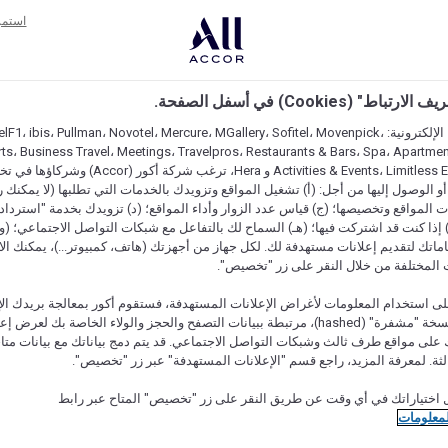
 الراحة الحديثة ومجموعة مختارة من الأسرّة
استمر
 السهل الاسترخاء مع جميع أفراد العائلة.
اط" (Cookies) في أسفل الصفحة.
على مواقعنا الإلكترونية: F1، ibis، Pullman، Novotel، Mercure، MGallery، Sofitel، Movenpick
ts، Business Travel، Meetings، Travelpros، Restaurants & Bars، Spa، Apartment
Activities & Events، Limitless Experiences و Hera، ترغب ش
 الوصول إليها من أجل: (أ) تشغيل المواقع وتزويدك بالخدمات التي تطلبها (لا يمكنك 
المواقع وتخصيصها؛ (ج) قياس عدد الزوار وأداء المواقع؛ (د) تزويدك بخدمة "استرداد 
cashback) إذا كنت قد اشتركت فيها؛ (هـ) السماح لك بالتفاعل مع شبكات التواصل الاجتماعي؛ (
ماتك لتقديم إعلانات مستهدفة لك. لكل جهاز من أجهزتك (هاتف، كمبيوتر...)، يمكنك الاخ
 المختلفة من خلال النقر على زر "تخصيص".
ى استخدام المعلومات لأغراض الإعلانات المستهدفة، فستقوم أكور بمعالجة بريدك الإل
قدمته) في نسخة "مشفرة" (hashed)، مرتبطة ببيانات التصفح والحجز والولاء الخاصة بك لعرض 
على مواقع طرف ثالث وشبكات التواصل الاجتماعي. قد يتم دمج بياناتك مع بيانات متا
لثة. لمعرفة المزيد، راجع قسم "الإعلانات المستهدفة" عبر زر "تخصيص".
 اختياراتك في أي وقت عن طريق النقر على زر "تخصيص" المتاح عبر رابط
لمعلومات