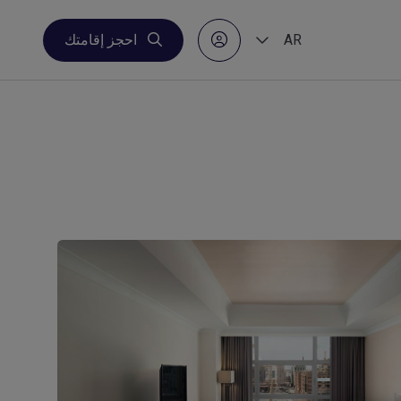
AR
احجز إقامتك