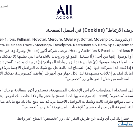
 بينما يجعل التلفزيون مع القنوات الفضائية
استمر
اط" (Cookies) في أسفل الصفحة.
على مواقعنا الإلكترونية: F1، ibis، Pullman، Novotel، Mercure، MGallery، Sofitel، Movenpick
ts، Business Travel، Meetings، Travelpros، Restaurants & Bars، Spa، Apartment
Activities & Events، Limitless Experiences و Hera، ترغب ش
 الوصول إليها من أجل: (أ) تشغيل المواقع وتزويدك بالخدمات التي تطلبها (لا يمكنك 
المواقع وتخصيصها؛ (ج) قياس عدد الزوار وأداء المواقع؛ (د) تزويدك بخدمة "استرداد 
cashback) إذا كنت قد اشتركت فيها؛ (هـ) السماح لك بالتفاعل مع شبكات التواصل الاجتماعي؛ (
ماتك لتقديم إعلانات مستهدفة لك. لكل جهاز من أجهزتك (هاتف، كمبيوتر...)، يمكنك الاخ
 المختلفة من خلال النقر على زر "تخصيص".
ى استخدام المعلومات لأغراض الإعلانات المستهدفة، فستقوم أكور بمعالجة بريدك الإل
قدمته) في نسخة "مشفرة" (hashed)، مرتبطة ببيانات التصفح والحجز والولاء الخاصة بك لعرض 
على مواقع طرف ثالث وشبكات التواصل الاجتماعي. قد يتم دمج بياناتك مع بيانات متا
لثة. لمعرفة المزيد، راجع قسم "الإعلانات المستهدفة" عبر زر "تخصيص".
 اختياراتك في أي وقت عن طريق النقر على زر "تخصيص" المتاح عبر رابط
لمعلومات