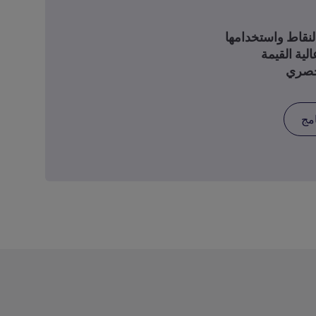
لية القيمة
امج