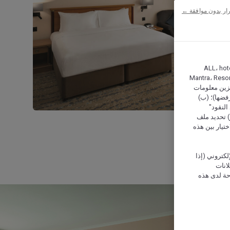
ار بدون موافقة ←
ALL، hotel،
Mantra، Resor
ركة أكور (Accor) وشركاؤها في تخزين معلومات
رفضها)؛ (ب)
النقود"
و) تحديد ملف
تيار بين هذه
كتروني (إذا
إعلانات
حة لدى هذه