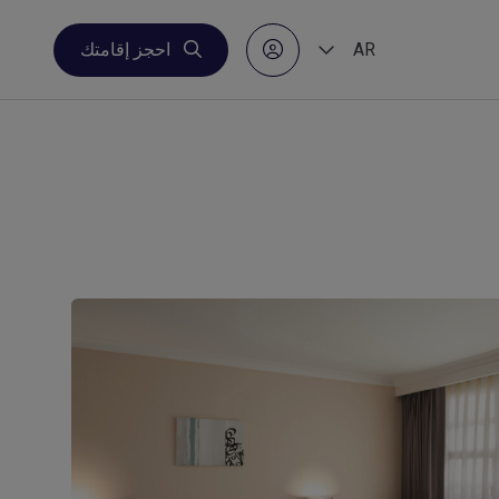
AR
احجز إقامتك